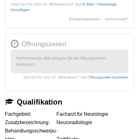
Sind Sie Priv.-Doz. Dr. Möhlenbruch?
Jetzt
E-Mail + Homepage
hinzufügen
Eintrag bearbeiten
Nicht korrekt?
Öffnungszeiten
Nicht hinterlegt. Bitte erfragen Sie die Öffnungszeiten
telefonisch.
Sind Sie Priv.-Doz. Dr. Möhlenbruch?
Jetzt
Öffnungszeiten bearbeiten
Qualifikation
Fachgebiet:
Facharzt für Neurologie
Zusatzbezeichnung:
Neuroradiologie
Behandlungsschwerpu
-