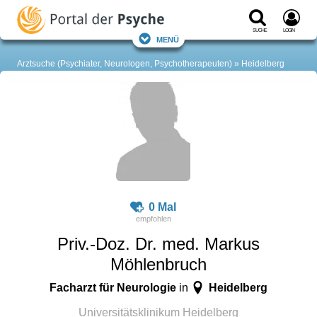
Suche
Login
Menü
Arztsuche (Psychiater, Neurologen, Psychotherapeuten)
Heidelberg
0 Mal
Priv.-Doz. Dr. med. Markus
Möhlenbruch
Facharzt für Neurologie
Heidelberg
in
Universitätsklinikum Heidelberg