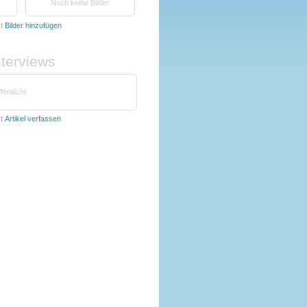
Noch keine Bilder
zt
Bilder hinzufügen
nterviews
fentlicht
zt
Artikel verfassen