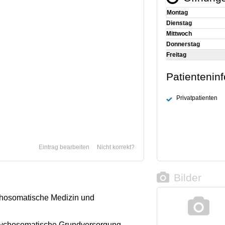
Montag
Dienstag
Mittwoch
Donnerstag
Freitag
Patientenin
Privatpatienten
Eintrag bearbeiten
Nicht korrekt?
Bilder
chosomatische Medizin und
ychosomatische Grundversorgung,