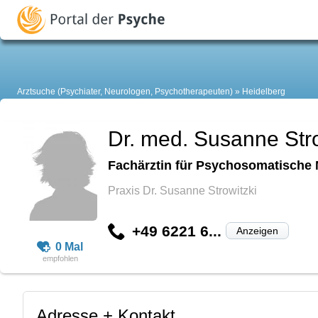
Arztsuche (Psychiater, Neurologen, Psychotherapeuten)
Heidelberg
Dr. med. Susanne Stro
Fachärztin für Psychosomatische 
Praxis Dr. Susanne Strowitzki
+49 6221 6...
Anzeigen
0 Mal
Adresse + Kontakt