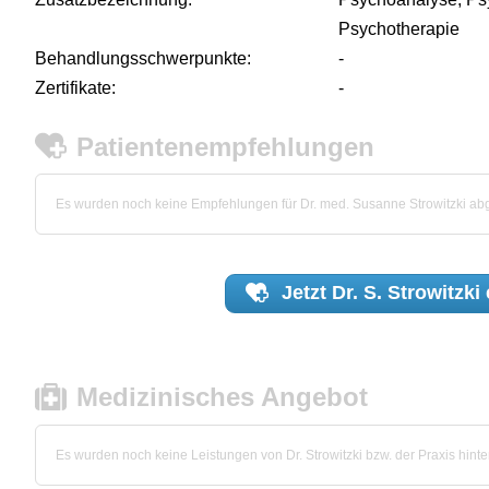
Psychotherapie
Behandlungsschwerpunkte:
-
Zertifikate:
-
Patientenempfehlungen
Es wurden noch keine Empfehlungen für Dr. med. Susanne Strowitzki a
Jetzt
Dr. S. Strowitzki
Medizinisches Angebot
Es wurden noch keine Leistungen von Dr. Strowitzki bzw. der Praxis hinter