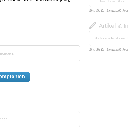
Noch keine Bilder
Sind Sie Dr. Strowitzki?
Jet
Artikel & I
Noch keine Inhalte veröf
Sind Sie Dr. Strowitzki?
Jet
bgegeben.
empfehlen
legt.