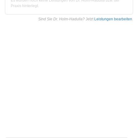
Es wurden noch keine Leistungen von Dr. Holm-Hadulla bzw. der
Praxis hinterlegt.
Sind Sie Dr. Holm-Hadulla?
Jetzt
Leistungen bearbeiten
.