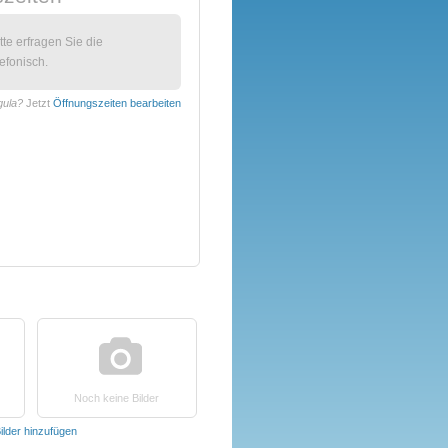
itte erfragen Sie die
efonisch.
gula?
Jetzt
Öffnungszeiten bearbeiten
Noch keine Bilder
ilder hinzufügen