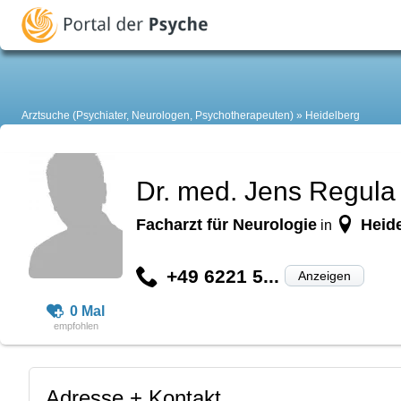
Arztsuche (Psychiater, Neurologen, Psychotherapeuten)
Heidelberg
Dr. med. Jens Regula
Facharzt für Neurologie
Heid
in
+49 6221 5...
Anzeigen
0 Mal
Adresse + Kontakt