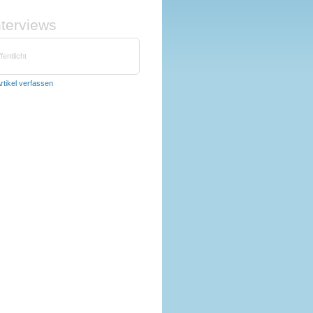
nterviews
fentlicht
rtikel verfassen