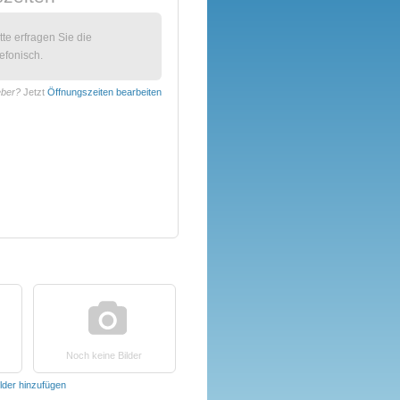
itte erfragen Sie die
efonisch.
eber?
Jetzt
Öffnungszeiten bearbeiten
Noch keine Bilder
ilder hinzufügen