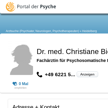
Arztsuche (Psychiater, Neurologen, Psychotherapeuten)
Heidelberg
Dr. med. Christiane B
Fachärztin für Psychosomatische 
+49 6221 5...
Anzeigen
0 Mal
Adresse + Kontakt