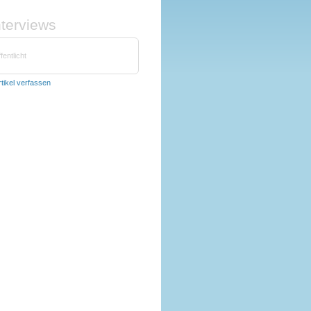
nterviews
fentlicht
rtikel verfassen