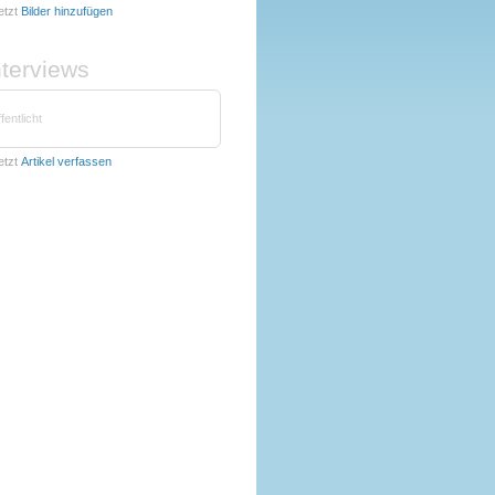
etzt
Bilder hinzufügen
nterviews
fentlicht
etzt
Artikel verfassen