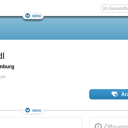
Menü
dl
mburg
rum
Ärz
Menü
Öffnungs