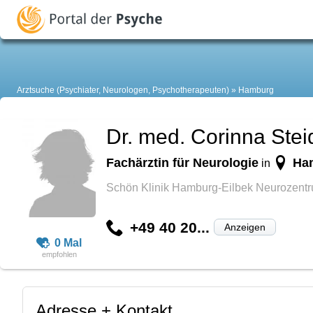
Arztsuche (Psychiater, Neurologen, Psychotherapeuten)
Hamburg
Dr. med. Corinna Stei
Fachärztin für Neurologie
Ha
in
Schön Klinik Hamburg-Eilbek Neurozent
+49 40 20...
Anzeigen
0 Mal
Adresse + Kontakt