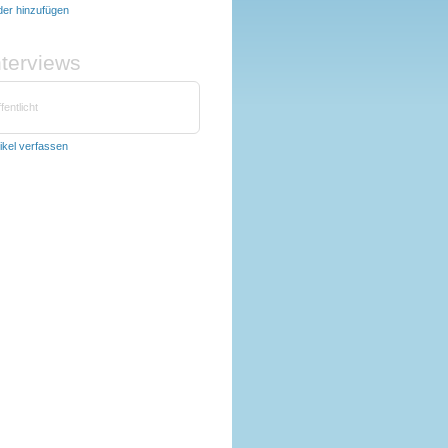
lder hinzufügen
nterviews
fentlicht
tikel verfassen