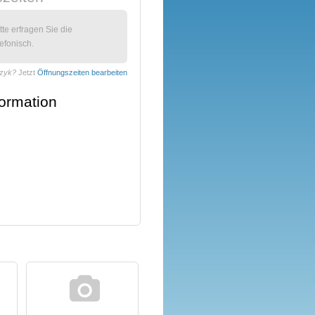
itte erfragen Sie die
efonisch.
czyk?
Jetzt
Öffnungszeiten bearbeiten
formation