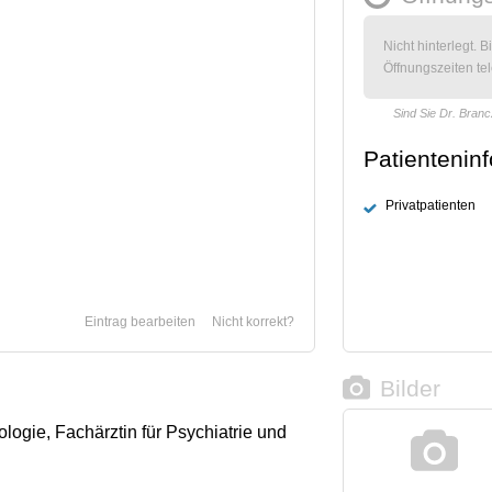
Nicht hinterlegt. B
Öffnungszeiten tel
Sind Sie Dr. Bran
Patientenin
Privatpatienten
Eintrag bearbeiten
Nicht korrekt?
Bilder
ologie, Fachärztin für Psychiatrie und