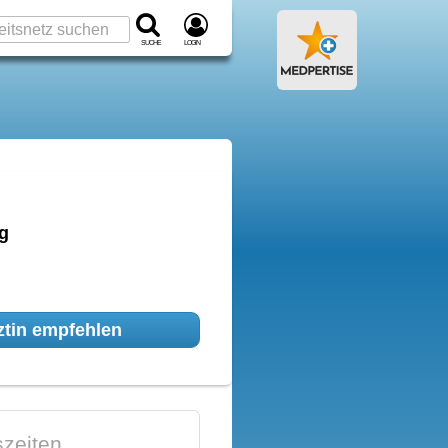
Suche
Login
g
tin empfehlen
zeiten