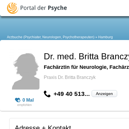
Arztsuche (Psychiater, Neurologen, Psychotherapeuten)
Hamburg
Dr. med. Britta Branc
Fachärztin für Neurologie, Fachärz
Praxis Dr. Britta Branczyk
+49 40 513...
Anzeigen
0 Mal
Adresse + Kontakt