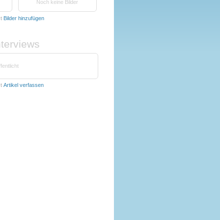
Noch keine Bilder
zt
Bilder hinzufügen
nterviews
fentlicht
zt
Artikel verfassen