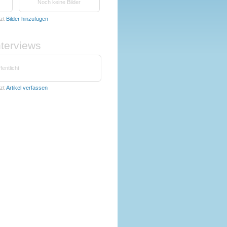
Noch keine Bilder
zt
Bilder hinzufügen
nterviews
fentlicht
zt
Artikel verfassen