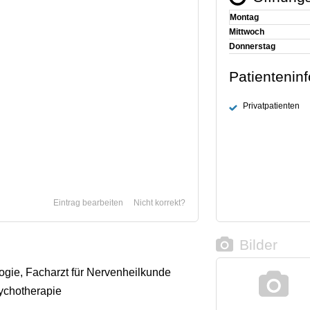
Montag
Mittwoch
Donnerstag
Patientenin
Privatpatienten
Eintrag bearbeiten
Nicht korrekt?
Bilder
logie, Facharzt für Nervenheilkunde
ychotherapie