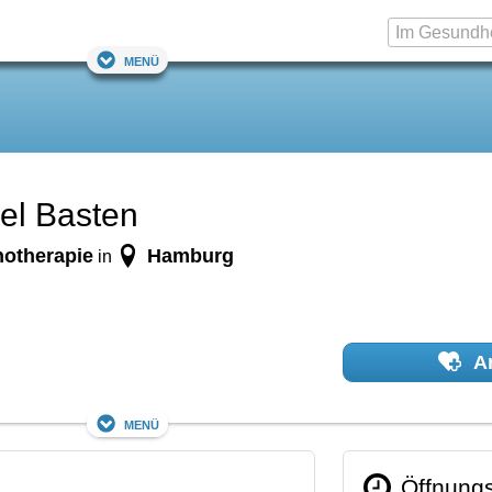
Menü
ael Basten
hotherapie
Hamburg
in
Ar
Menü
Öffnungs