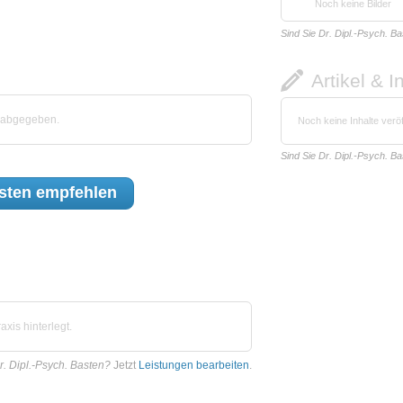
Noch keine Bilder
Sind Sie Dr. Dipl.-Psych. B
Artikel & I
n abgegeben.
Noch keine Inhalte veröf
Sind Sie Dr. Dipl.-Psych. B
asten
empfehlen
xis hinterlegt.
r. Dipl.-Psych. Basten?
Jetzt
Leistungen bearbeiten
.