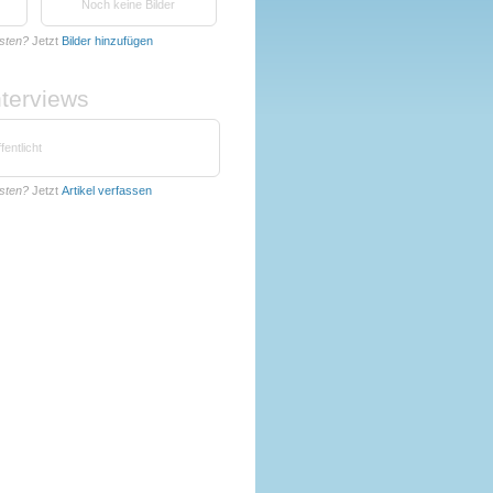
Noch keine Bilder
asten?
Jetzt
Bilder hinzufügen
nterviews
fentlicht
asten?
Jetzt
Artikel verfassen