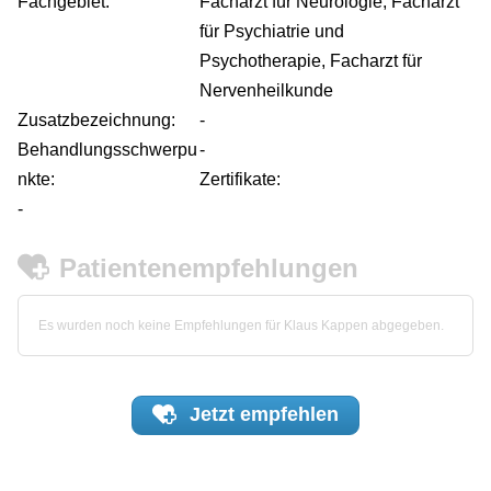
Fachgebiet:
Facharzt für Neurologie, Facharzt
für Psychiatrie und
Psychotherapie, Facharzt für
Nervenheilkunde
Zusatzbezeichnung:
-
Behandlungsschwerpu
-
nkte:
Zertifikate:
-
Patientenempfehlungen
Es wurden noch keine Empfehlungen für Klaus Kappen abgegeben.
Jetzt
empfehlen