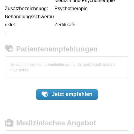
Medizin und Psychotherapie
Zusatzbezeichnung:
Psychotherapie
Behandlungsschwerpu
-
nkte:
Zertifikate:
-
Patientenempfehlungen
Es wurden noch keine Empfehlungen für Dr. med. Ingolf Knetsch
abgegeben.
Jetzt
empfehlen
Medizinisches Angebot