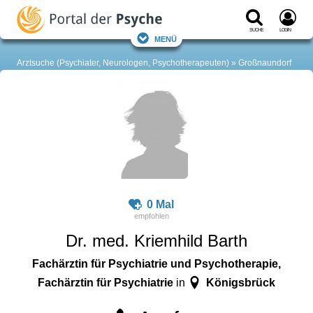
Suche
Login
Menü
Arztsuche (Psychiater, Neurologen, Psychotherapeuten)
Großnaundorf
0 Mal
Dr. med. Kriemhild Barth
Fachärztin für Psychiatrie und Psychotherapie,
Fachärztin für Psychiatrie
Königsbrück
in