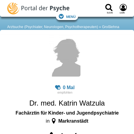
Suche
Login
Menü
Arztsuche (Psychiater, Neurologen, Psychotherapeuten)
Großlehna
0 Mal
Dr. med. Katrin Watzula
Fachärztin für Kinder- und Jugendpsychiatrie
Markranstädt
in