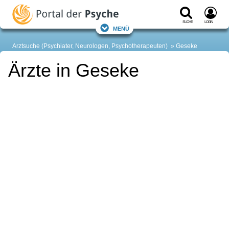
Suche
Login
Menü
Arztsuche (Psychiater, Neurologen, Psychotherapeuten)
Geseke
Ärzte in Geseke