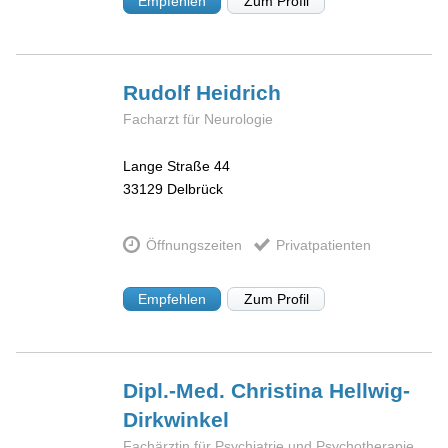
Empfehlen
Zum Profil
Rudolf
Heidrich
Facharzt für Neurologie
Lange Straße 44
33129
Delbrück
Öffnungszeiten
Privatpatienten
Empfehlen
Zum Profil
Dipl.-Med. Christina
Hellwig-
Dirkwinkel
Fachärztin für Psychiatrie und Psychotherapie