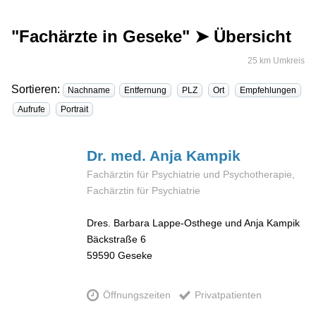
"Fachärzte in Geseke" ➤ Übersicht
25 km Umkreis
Sortieren:
Nachname
Entfernung
PLZ
Ort
Empfehlungen
Aufrufe
Portrait
Dr. med. Anja
Kampik
Fachärztin für Psychiatrie und Psychotherapie,
Fachärztin für Psychiatrie
Dres. Barbara Lappe-Osthege und Anja Kampik
Bäckstraße 6
59590
Geseke
Öffnungszeiten
Privatpatienten