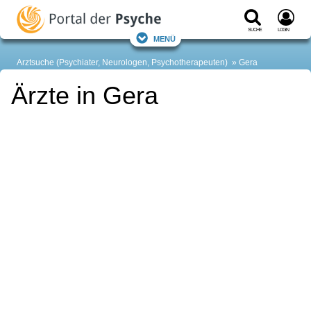
Suche
Login
Menü
Arztsuche (Psychiater, Neurologen, Psychotherapeuten)
Gera
Ärzte in Gera