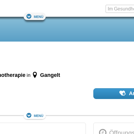
Menü
hotherapie
Gangelt
in
Ar
Menü
Öffnungs