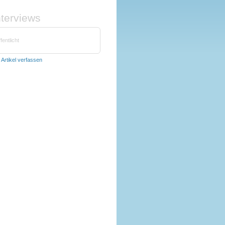
nterviews
fentlicht
t
Artikel verfassen