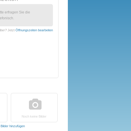
itte erfragen Sie die
efonisch.
iber?
Jetzt
Öffnungszeiten bearbeiten
Noch keine Bilder
t
Bilder hinzufügen