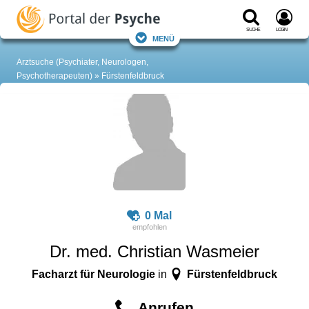
Suche
Login
Menü
Arztsuche (Psychiater, Neurologen,
Psychotherapeuten)
Fürstenfeldbruck
0 Mal
Dr. med. Christian Wasmeier
Facharzt für Neurologie
Fürstenfeldbruck
in
Anrufen