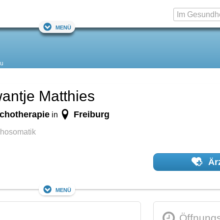
Menü
au
wantje Matthies
ychotherapie
Freiburg
in
ychosomatik
Ärz
Menü
Öffnungs