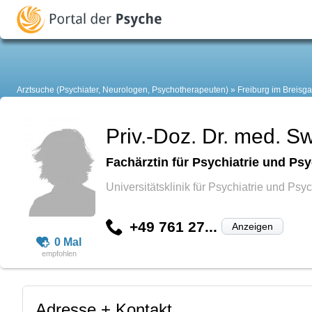
Arztsuche (Psychiater, Neurologen, Psychotherapeuten)
Freiburg im Breisg
Priv.-Doz. Dr. med. S
Fachärztin für Psychiatrie und Ps
Universitätsklinik für Psychiatrie und Ps
+49 761 27...
Anzeigen
0 Mal
Adresse + Kontakt