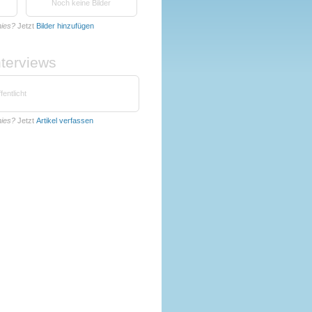
Noch keine Bilder
hies?
Jetzt
Bilder hinzufügen
nterviews
fentlicht
hies?
Jetzt
Artikel verfassen