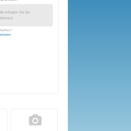
itte erfragen Sie die
efonisch.
Matthies?
arbeiten