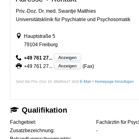
Priv.-Doz. Dr. med. Swantje Matthies
Universitätsklinik für Psychiatrie und Psychosomatik
Hauptstraße 5
79104 Freiburg
Anzeigen
+49 761 27...
Anzeigen
+49 761 27...
(Fax)
Sind Sie Priv.-Doz. Dr. Matthies?
Jetzt
E-Mail + Homepage hinzufügen
Qualifikation
Fachgebiet:
Fachärztin für Psy
Zusatzbezeichnung:
-
Behandlungsschwerpunkte:
-