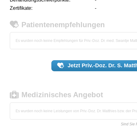
Zertifikate:
-
Patientenempfehlungen
Es wurden noch keine Empfehlungen für Priv.-Doz. Dr. med. Swantje Mat
Jetzt
Priv.-Doz. Dr. S. Matt
Medizinisches Angebot
Es wurden noch keine Leistungen von Priv.-Doz. Dr. Matthies bzw. der Prax
Sind Sie 