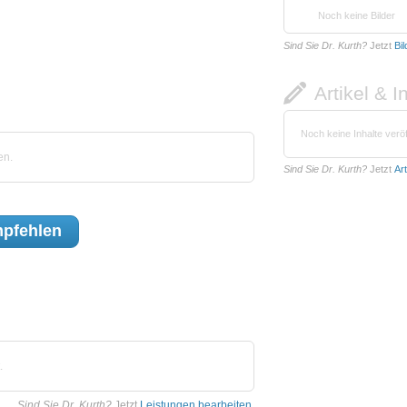
Noch keine Bilder
Sind Sie Dr. Kurth?
Jetzt
Bi
Artikel & I
Noch keine Inhalte veröf
en.
Sind Sie Dr. Kurth?
Jetzt
Ar
pfehlen
.
Sind Sie Dr. Kurth?
Jetzt
Leistungen bearbeiten
.