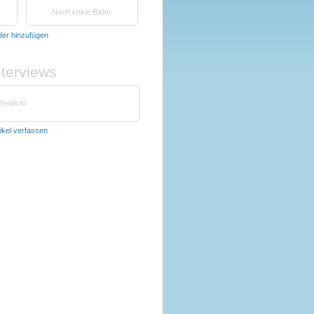
Noch keine Bilder
lder hinzufügen
nterviews
fentlicht
tikel verfassen