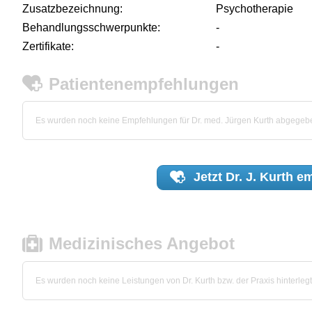
Zusatzbezeichnung:
Psychotherapie
Behandlungsschwerpunkte:
-
Zertifikate:
-
Patientenempfehlungen
Es wurden noch keine Empfehlungen für Dr. med. Jürgen Kurth abgegeb
Jetzt
Dr. J. Kurth
em
Medizinisches Angebot
Es wurden noch keine Leistungen von Dr. Kurth bzw. der Praxis hinterlegt