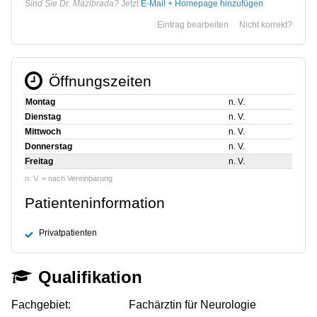
Sind Sie Dr. Mazibrada?
Jetzt
E-Mail + Homepage hinzufügen
Eintrag bearbeiten
Nicht korrekt?
Öffnungszeiten
Montag
n. V.
Dienstag
n. V.
Mittwoch
n. V.
Donnerstag
n. V.
Freitag
n. V.
n. V. = nach Vereinbarung
Patienteninformation
Privatpatienten
Qualifikation
Fachgebiet:
Fachärztin für Neurologie