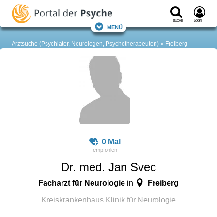
Suche
Login
Menü
Arztsuche (Psychiater, Neurologen, Psychotherapeuten)
Freiberg
0 Mal
Dr. med. Jan Svec
Facharzt für Neurologie
Freiberg
in
Kreiskrankenhaus Klinik für Neurologie