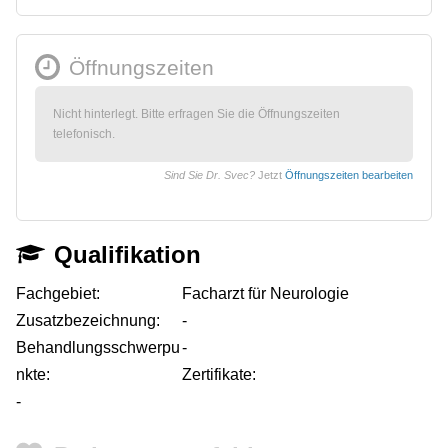
Öffnungszeiten
Nicht hinterlegt. Bitte erfragen Sie die Öffnungszeiten
telefonisch.
Sind Sie Dr. Svec?
Jetzt
Öffnungszeiten bearbeiten
Qualifikation
Fachgebiet:
Facharzt für Neurologie
Zusatzbezeichnung:
-
Behandlungsschwerpu
-
nkte:
Zertifikate:
-