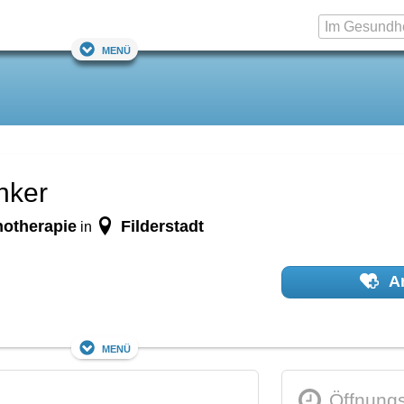
Menü
nker
hotherapie
Filderstadt
in
Ar
Menü
Öffnungs