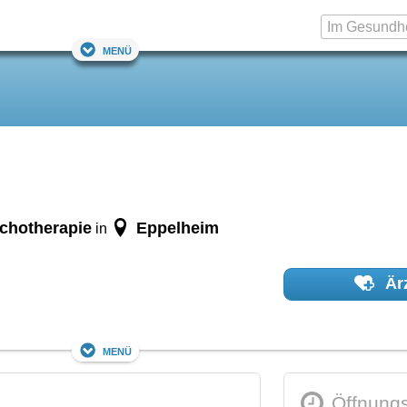
Menü
ychotherapie
Eppelheim
in
Ärz
Menü
Öffnungs