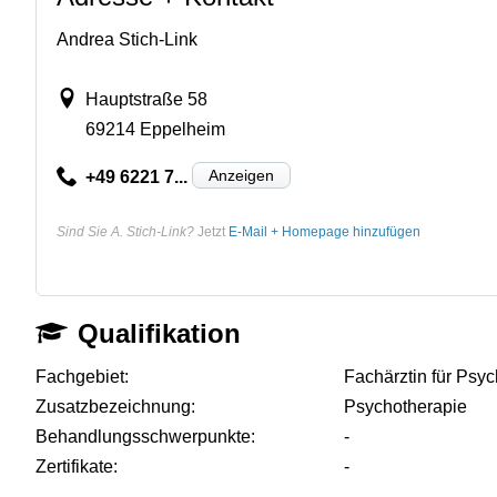
Andrea Stich-Link
Hauptstraße 58
69214 Eppelheim
Anzeigen
+49 6221 7...
Sind Sie A. Stich-Link?
Jetzt
E-Mail + Homepage hinzufügen
Qualifikation
Fachgebiet:
Fachärztin für Psy
Zusatzbezeichnung:
Psychotherapie
Behandlungsschwerpunkte:
-
Zertifikate:
-