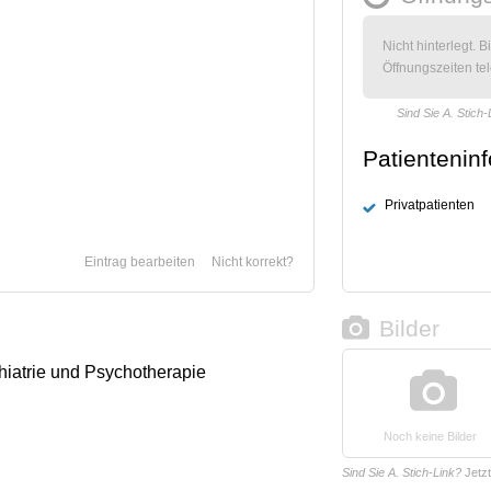
Nicht hinterlegt. B
Öffnungszeiten tel
Sind Sie A. Stich-
Patientenin
Privatpatienten
Eintrag bearbeiten
Nicht korrekt?
Bilder
chiatrie und Psychotherapie
Noch keine Bilder
Sind Sie A. Stich-Link?
Jetz