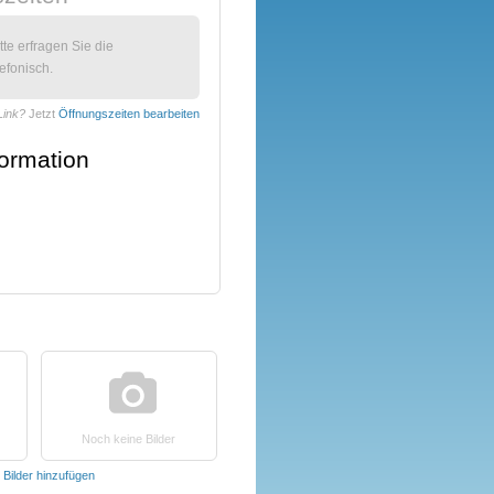
itte erfragen Sie die
efonisch.
Link?
Jetzt
Öffnungszeiten bearbeiten
formation
Noch keine Bilder
t
Bilder hinzufügen