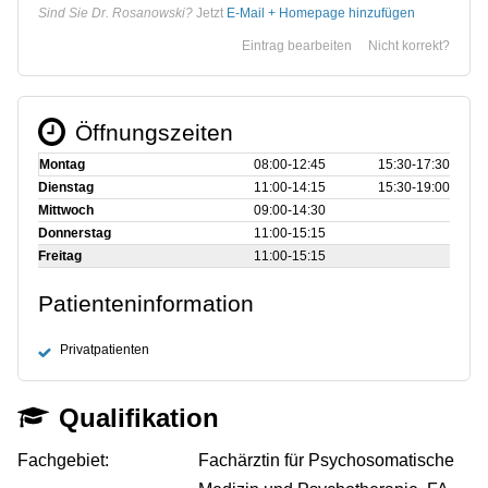
Sind Sie Dr. Rosanowski?
Jetzt
E-Mail + Homepage hinzufügen
Eintrag bearbeiten
Nicht korrekt?
Öffnungszeiten
Montag
08:00‑12:45
15:30‑17:30
Dienstag
11:00‑14:15
15:30‑19:00
Mittwoch
09:00‑14:30
Donnerstag
11:00‑15:15
Freitag
11:00‑15:15
Patienteninformation
Privatpatienten
Qualifikation
Fachgebiet:
Fachärztin für Psychosomatische