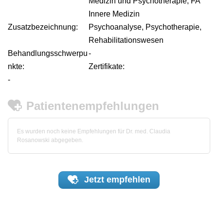
Medizin und Psychotherapie, FA
Innere Medizin
Zusatzbezeichnung:
Psychoanalyse, Psychotherapie,
Rehabilitationswesen
Behandlungsschwerpu
-
nkte:
Zertifikate:
-
Patientenempfehlungen
Es wurden noch keine Empfehlungen für Dr. med. Claudia
Rosanowski abgegeben.
Jetzt
empfehlen