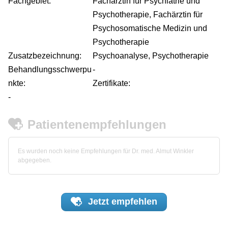
Fachgebiet:
Fachärztin für Psychiatrie und
Psychotherapie, Fachärztin für
Psychosomatische Medizin und
Psychotherapie
Zusatzbezeichnung:
Psychoanalyse, Psychotherapie
Behandlungsschwerpu
-
nkte:
Zertifikate:
-
Patientenempfehlungen
Es wurden noch keine Empfehlungen für Dr. med. Almut Winkler
abgegeben.
Jetzt
empfehlen