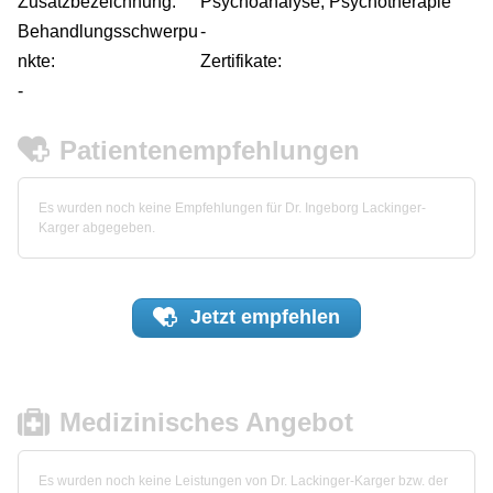
Zusatzbezeichnung:
Psychoanalyse, Psychotherapie
Behandlungsschwerpu
-
nkte:
Zertifikate:
-
Patientenempfehlungen
Es wurden noch keine Empfehlungen für Dr. Ingeborg Lackinger-
Karger abgegeben.
Jetzt
empfehlen
Medizinisches Angebot
Es wurden noch keine Leistungen von Dr. Lackinger-Karger bzw. der