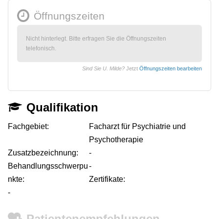
Öffnungszeiten
Nicht hinterlegt. Bitte erfragen Sie die Öffnungszeiten
telefonisch.
Sind Sie U. Milde?
Jetzt
Öffnungszeiten bearbeiten
Qualifikation
Fachgebiet:
Facharzt für Psychiatrie und
Psychotherapie
Zusatzbezeichnung:
-
Behandlungsschwerpu
-
nkte:
Zertifikate:
-
Patientenempfehlungen