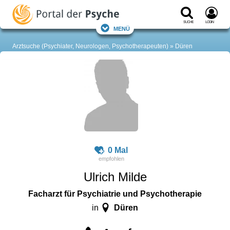
Suche
Login
Menü
Arztsuche (Psychiater, Neurologen, Psychotherapeuten)
Düren
0 Mal
Ulrich Milde
Facharzt für Psychiatrie und Psychotherapie
Düren
in