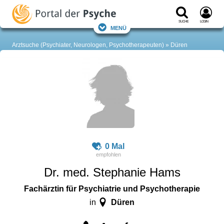
Suche
Login
Menü
Arztsuche (Psychiater, Neurologen, Psychotherapeuten)
Düren
0 Mal
Dr. med. Stephanie Hams
Fachärztin für Psychiatrie und Psychotherapie
Düren
in