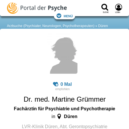
Suche
Login
Menü
Arztsuche (Psychiater, Neurologen, Psychotherapeuten)
Düren
0 Mal
Dr. med. Martine Grümmer
Fachärztin für Psychiatrie und Psychotherapie
Düren
in
LVR-Klinik Düren, Abt. Gerontopsychiatrie