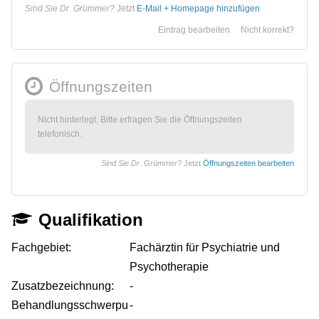
Sind Sie Dr. Grümmer?
Jetzt
E-Mail + Homepage hinzufügen
Eintrag bearbeiten
Nicht korrekt?
Öffnungszeiten
Nicht hinterlegt. Bitte erfragen Sie die Öffnungszeiten
telefonisch.
Sind Sie Dr. Grümmer?
Jetzt
Öffnungszeiten bearbeiten
Qualifikation
Fachgebiet:
Fachärztin für Psychiatrie und
Psychotherapie
Zusatzbezeichnung:
-
Behandlungsschwerpu
-