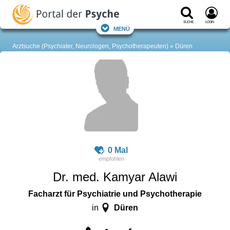
Suche
Login
Menü
Arztsuche (Psychiater, Neurologen, Psychotherapeuten)
Düren
0 Mal
Dr. med. Kamyar Alawi
Facharzt für Psychiatrie und Psychotherapie
Düren
in