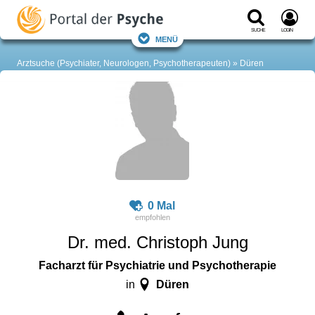
Suche
Login
Menü
Arztsuche (Psychiater, Neurologen, Psychotherapeuten)
Düren
0 Mal
Dr. med. Christoph Jung
Facharzt für Psychiatrie und Psychotherapie
Düren
in