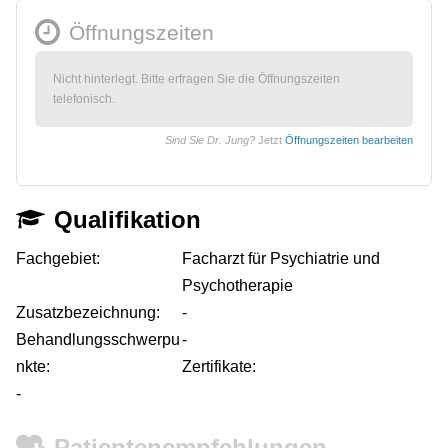
Öffnungszeiten
Nicht hinterlegt. Bitte erfragen Sie die Öffnungszeiten
telefonisch.
Sind Sie Dr. Jung?
Jetzt
Öffnungszeiten bearbeiten
Qualifikation
Fachgebiet:
Facharzt für Psychiatrie und
Psychotherapie
Zusatzbezeichnung:
-
Behandlungsschwerpu
-
nkte:
Zertifikate:
-
Patientenempfehlungen