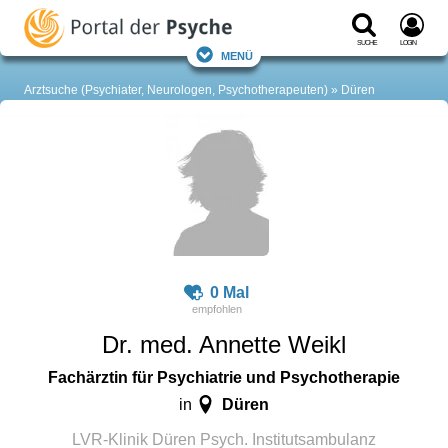
Suche
Login
Menü
Arztsuche (Psychiater, Neurologen, Psychotherapeuten)
Düren
0 Mal
Dr. med. Annette Weikl
Fachärztin für Psychiatrie und Psychotherapie
Düren
in
LVR-Klinik Düren Psych. Institutsambulanz