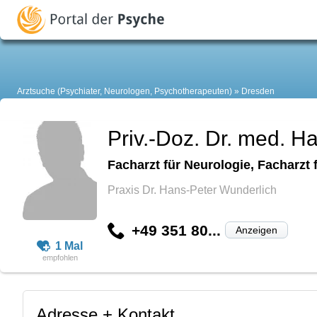
Arztsuche (Psychiater, Neurologen, Psychotherapeuten)
Dresden
Priv.-Doz. Dr. med. H
Facharzt für Neurologie, Facharzt
Praxis Dr. Hans-Peter Wunderlich
+49 351 80...
Anzeigen
1 Mal
Adresse + Kontakt