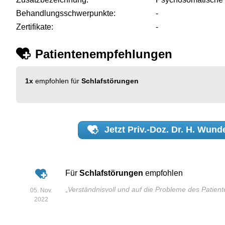
Behandlungsschwerpunkte:
-
Zertifikate:
-
Patientenempfehlungen
1x
empfohlen für
Schlafstörungen
Jetzt
Priv.-Doz. Dr. H. Wund
Für
Schlafstörungen
empfohlen
„
Verständnisvoll und auf die Probleme des Patien
05. Nov.
2022