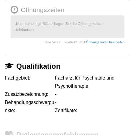
Öffnungszeiten
Nicht hinterlegt. Bitte erfragen Sie die Öffnungszeiten
telefonisch.
Sind Sie Dr. Jakubeit?
Jetzt
Öffnungszeiten bearbeiten
Qualifikation
Fachgebiet:
Facharzt für Psychiatrie und
Psychotherapie
Zusatzbezeichnung:
-
Behandlungsschwerpu
-
nkte:
Zertifikate:
-
Patientenempfehlungen