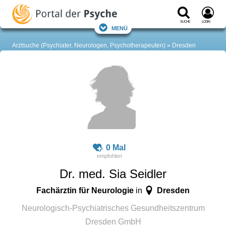
Suche
Login
Menü
Arztsuche (Psychiater, Neurologen, Psychotherapeuten)
Dresden
0 Mal
Dr. med. Sia Seidler
Fachärztin für Neurologie
Dresden
in
Neurologisch-Psychiatrisches Gesundheitszentrum
Dresden GmbH