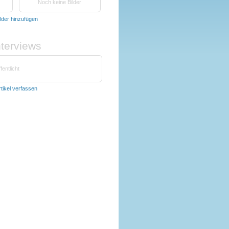
Noch keine Bilder
ilder hinzufügen
nterviews
fentlicht
rtikel verfassen