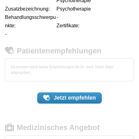
Psychotherapie
Zusatzbezeichnung:
Psychotherapie
Behandlungsschwerpu
-
nkte:
Zertifikate:
-
Patientenempfehlungen
Es wurden noch keine Empfehlungen für Dr. med. Karin Walz
abgegeben.
Jetzt
empfehlen
Medizinisches Angebot