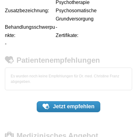
Psychotherapie
Zusatzbezeichnung:
Psychosomatische
Grundversorgung
Behandlungsschwerpu
-
nkte:
Zertifikate:
-
Patientenempfehlungen
Es wurden noch keine Empfehlungen für Dr. med. Christine Franz
abgegeben.
Jetzt
empfehlen
Medizinisches Angebot