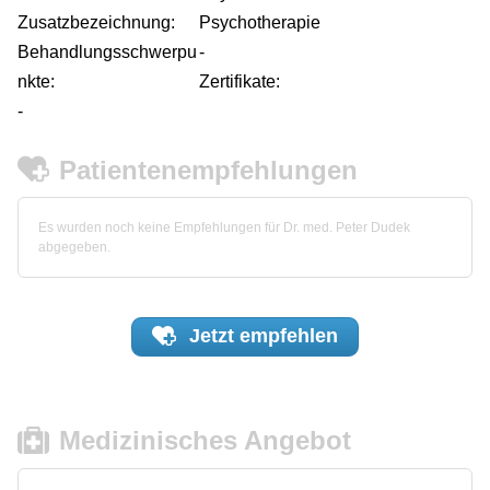
Zusatzbezeichnung:
Psychotherapie
Behandlungsschwerpu
-
nkte:
Zertifikate:
-
Patientenempfehlungen
Es wurden noch keine Empfehlungen für Dr. med. Peter Dudek
abgegeben.
Jetzt
empfehlen
Medizinisches Angebot