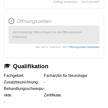
Eintrag bearbeiten
Nicht korrekt?
Öffnungszeiten
Nicht hinterlegt. Bitte erfragen Sie die Öffnungszeiten
telefonisch.
Sind Sie Dr. Oderska?
Jetzt
Öffnungszeiten bearbeiten
Qualifikation
Fachgebiet:
Fachärztin für Neurologie
Zusatzbezeichnung:
-
Behandlungsschwerpu
-
nkte:
Zertifikate:
-