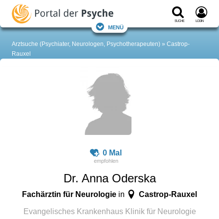
Suche
Login
Menü
Arztsuche (Psychiater, Neurologen, Psychotherapeuten)
Castrop-
Rauxel
0 Mal
Dr. Anna Oderska
Fachärztin für Neurologie
Castrop-Rauxel
in
Evangelisches Krankenhaus Klinik für Neurologie