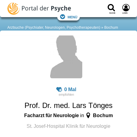
Suche
Login
Menü
Arztsuche (Psychiater, Neurologen, Psychotherapeuten)
Bochum
0 Mal
Prof. Dr. med. Lars Tönges
Facharzt für Neurologie
Bochum
in
St. Josef-Hospital Klinik für Neurologie