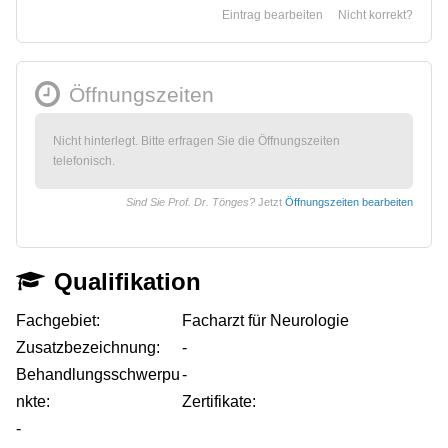
Eintrag bearbeiten
Nicht korrekt?
Öffnungszeiten
Nicht hinterlegt. Bitte erfragen Sie die Öffnungszeiten
telefonisch.
Sind Sie Prof. Dr. Tönges?
Jetzt
Öffnungszeiten bearbeiten
Qualifikation
Fachgebiet:
Facharzt für Neurologie
Zusatzbezeichnung:
-
Behandlungsschwerpu
-
nkte:
Zertifikate:
-