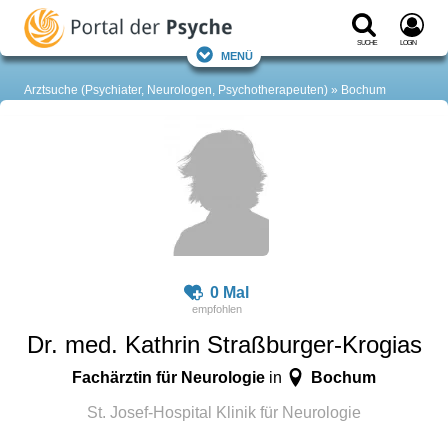
Suche
Login
Menü
Arztsuche (Psychiater, Neurologen, Psychotherapeuten)
Bochum
0 Mal
Dr. med. Kathrin Straßburger-Krogias
Fachärztin für Neurologie
Bochum
in
St. Josef-Hospital Klinik für Neurologie