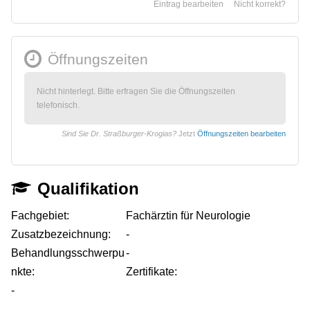
Eintrag bearbeiten
Nicht korrekt?
Öffnungszeiten
Nicht hinterlegt. Bitte erfragen Sie die Öffnungszeiten
telefonisch.
Sind Sie Dr. Straßburger-Krogias?
Jetzt
Öffnungszeiten bearbeiten
Qualifikation
Fachgebiet:
Fachärztin für Neurologie
Zusatzbezeichnung:
-
Behandlungsschwerpu
-
nkte:
Zertifikate:
-