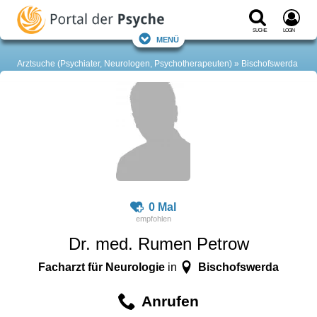
Suche
Login
Menü
Arztsuche (Psychiater, Neurologen, Psychotherapeuten)
Bischofswerda
0 Mal
Dr. med. Rumen Petrow
Facharzt für Neurologie
Bischofswerda
in
Anrufen