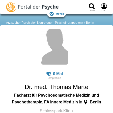
Suche
Login
Menü
Arztsuche (Psychiater, Neurologen, Psychotherapeuten)
Berlin
0 Mal
Dr. med. Thomas Marte
Facharzt für Psychosomatische Medizin und
Psychotherapie, FA Innere Medizin
Berlin
in
Schlosspark-Klinik