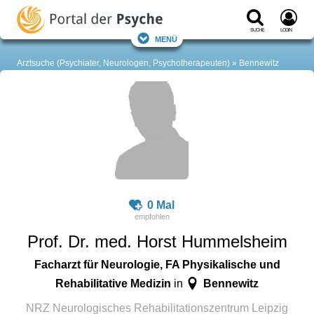
Suche
Login
Menü
Arztsuche (Psychiater, Neurologen, Psychotherapeuten)
Bennewitz
0 Mal
Prof. Dr. med. Horst Hummelsheim
Facharzt für Neurologie, FA Physikalische und
Rehabilitative Medizin
Bennewitz
in
NRZ Neurologisches Rehabilitationszentrum Leipzig