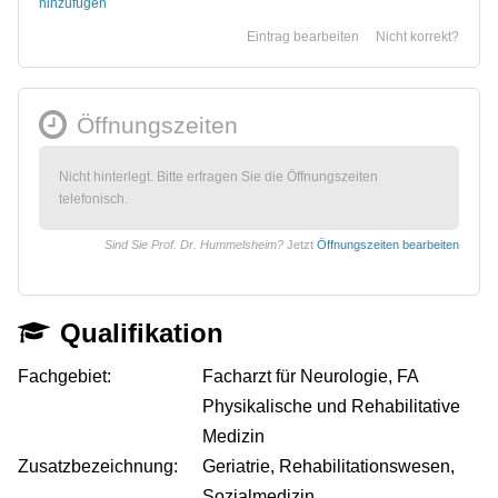
hinzufügen
Eintrag bearbeiten
Nicht korrekt?
Öffnungszeiten
Nicht hinterlegt. Bitte erfragen Sie die Öffnungszeiten
telefonisch.
Sind Sie Prof. Dr. Hummelsheim?
Jetzt
Öffnungszeiten bearbeiten
Qualifikation
Fachgebiet:
Facharzt für Neurologie, FA
Physikalische und Rehabilitative
Medizin
Zusatzbezeichnung:
Geriatrie, Rehabilitationswesen,
Sozialmedizin