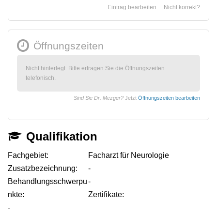
Eintrag bearbeiten
Nicht korrekt?
Öffnungszeiten
Nicht hinterlegt. Bitte erfragen Sie die Öffnungszeiten
telefonisch.
Sind Sie Dr. Mezger?
Jetzt
Öffnungszeiten bearbeiten
Qualifikation
Fachgebiet:
Facharzt für Neurologie
Zusatzbezeichnung:
-
Behandlungsschwerpu
-
nkte:
Zertifikate:
-