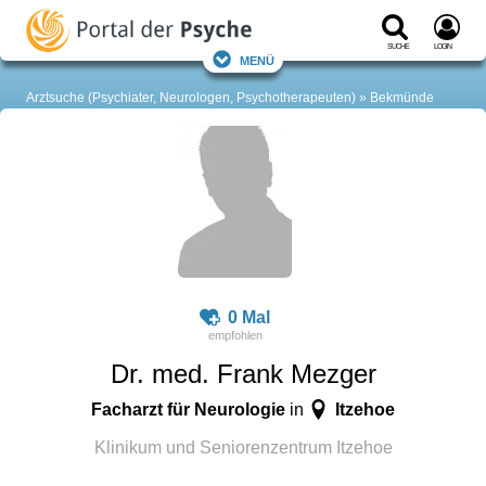
Suche
Login
Menü
Arztsuche (Psychiater, Neurologen, Psychotherapeuten)
Bekmünde
0 Mal
Dr. med. Frank Mezger
Facharzt für Neurologie
Itzehoe
in
Klinikum und Seniorenzentrum Itzehoe