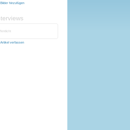
t
Bilder hinzufügen
nterviews
fentlicht
t
Artikel verfassen