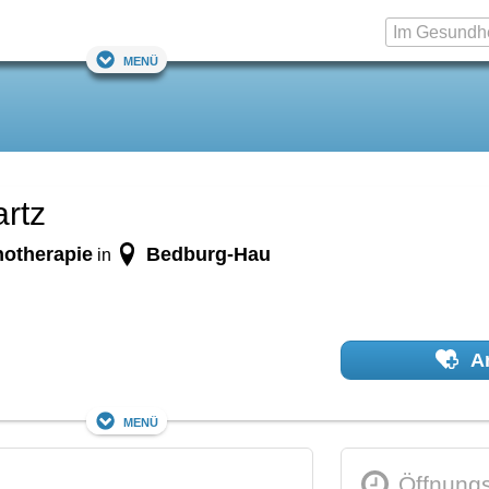
Menü
rtz
hotherapie
Bedburg-Hau
in
Ar
Menü
Öffnungs