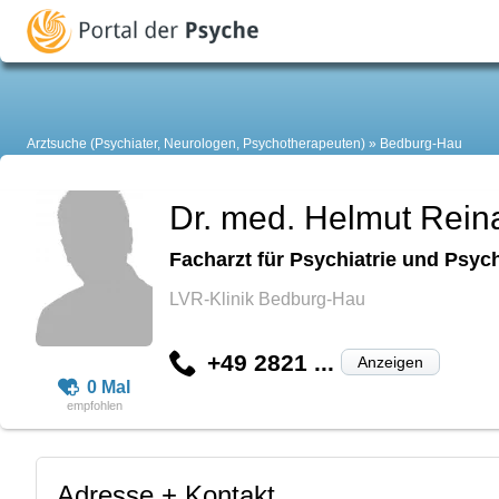
Arztsuche (Psychiater, Neurologen, Psychotherapeuten)
Bedburg-Hau
Dr. med. Helmut Reina
Facharzt für Psychiatrie und Psyc
LVR-Klinik Bedburg-Hau
+49 2821 ...
Anzeigen
0 Mal
Adresse + Kontakt