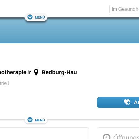
Menü
hotherapie
Bedburg-Hau
in
rie I
Ar
Menü
Öffnungs