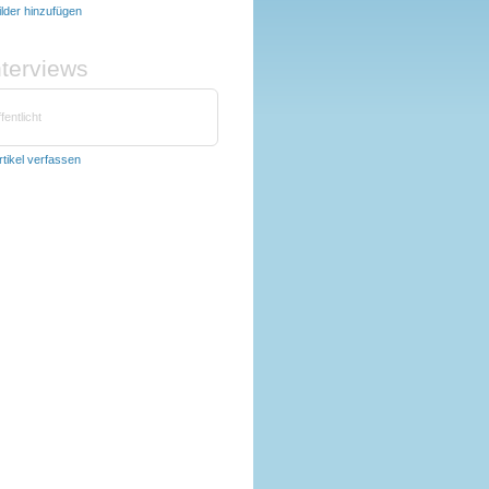
ilder hinzufügen
nterviews
fentlicht
rtikel verfassen