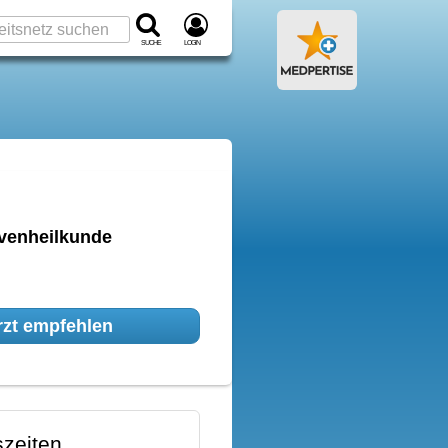
Suche
Login
rvenheilkunde
zt empfehlen
zeiten