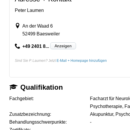
Peter Laumen
An der Waad 6
52499 Baesweiler
Anzeigen
+49 2401 8...
Sind Sie P. Laumen?
Jetzt
E-Mail + Homepage hinzufügen
Qualifikation
Fachgebiet:
Facharzt für Neurol
Psychotherapie, Fa
Zusatzbezeichnung:
Akupunktur, Psycho
Behandlungsschwerpunkte:
-
Zertifikate:
-