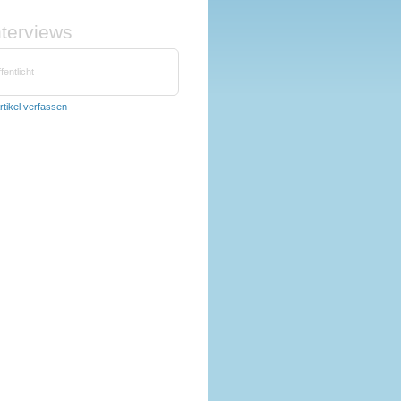
nterviews
fentlicht
rtikel verfassen