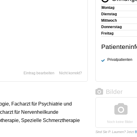
Montag
Dienstag
Mittwoch
Donnerstag
Freitag
Patientenin
Privatpatienten
Eintrag bearbeiten
Nicht korrekt?
Bilder
ogie, Facharzt für Psychiatrie und
charzt für Nervenheilkunde
therapie, Spezielle Schmerztherapie
Noch keine Bilder
Sind Sie P. Laumen?
Jetzt
B